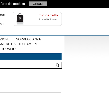
 l’uso dei
cookies
CHIUDI
RATI
il mio carrello
0
il carrello è vuoto
ISH
EZIONE
SORVEGLIANZA
AMERE E VIDEOCAMERE
UTORADIO