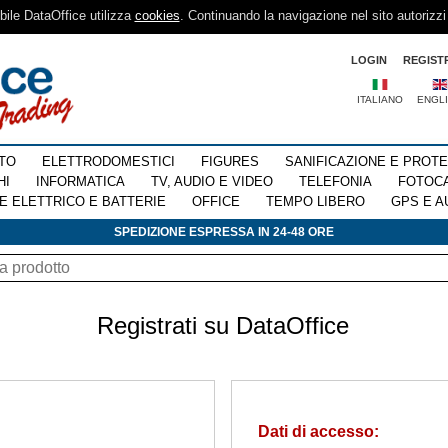
sibile DataOffice utilizza
cookies
. Continuando la navigazione nel sito autorizzi
LOGIN
REGIST
ITALIANO
ENGL
TO
ELETTRODOMESTICI
FIGURES
SANIFICAZIONE E PROT
HI
INFORMATICA
TV, AUDIO E VIDEO
TELEFONIA
FOTOC
E ELETTRICO E BATTERIE
OFFICE
TEMPO LIBERO
GPS E A
SPEDIZIONE ESPRESSA IN 24-48 ORE
Registrati su DataOffice
Dati di accesso: