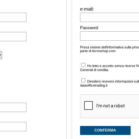
e-mail:
Password:
Presa visione dell'informativa sulla priva
parte di tecnoshop.com
Ho letto e accetto senza riserve l'
Generali di vendita.
Desidero ricevere informazioni sull
dataofficetrading.it
CONFERMA