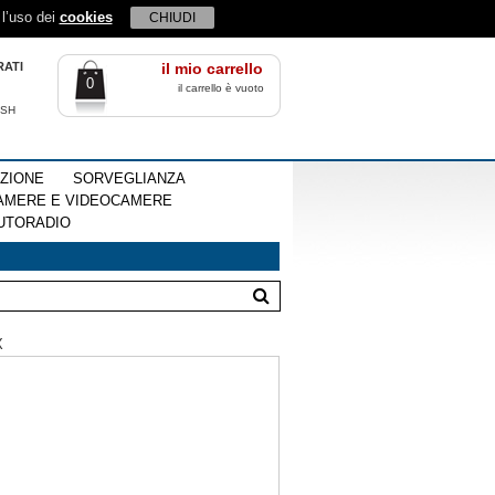
 l’uso dei
cookies
CHIUDI
RATI
il mio carrello
0
il carrello è vuoto
ISH
EZIONE
SORVEGLIANZA
AMERE E VIDEOCAMERE
UTORADIO
X