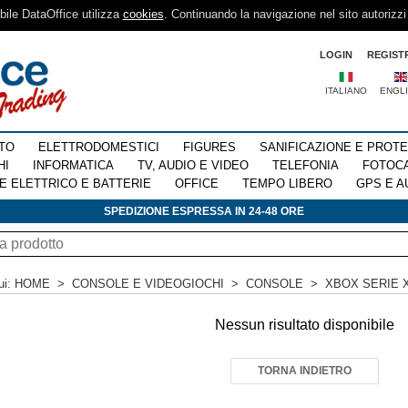
sibile DataOffice utilizza
cookies
. Continuando la navigazione nel sito autorizzi
LOGIN
REGIST
ITALIANO
ENGL
TO
ELETTRODOMESTICI
FIGURES
SANIFICAZIONE E PROT
HI
INFORMATICA
TV, AUDIO E VIDEO
TELEFONIA
FOTOC
E ELETTRICO E BATTERIE
OFFICE
TEMPO LIBERO
GPS E A
SPEDIZIONE ESPRESSA IN 24-48 ORE
ui:
HOME
>
CONSOLE E VIDEOGIOCHI
>
CONSOLE
>
XBOX SERIE 
Nessun risultato disponibile
TORNA INDIETRO