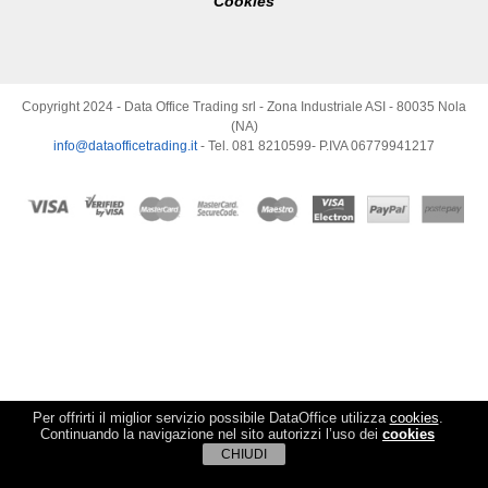
Cookies
Copyright 2024 - Data Office Trading srl - Zona Industriale ASI - 80035 Nola
(NA)
info@dataofficetrading.it
- Tel. 081 8210599- P.IVA 06779941217
Per offrirti il miglior servizio possibile DataOffice utilizza
cookies
.
Continuando la navigazione nel sito autorizzi l’uso dei
cookies
CHIUDI