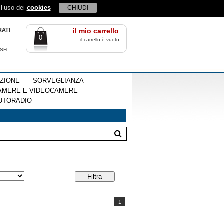
 l’uso dei
cookies
CHIUDI
RATI
il mio carrello
0
il carrello è vuoto
ISH
EZIONE
SORVEGLIANZA
AMERE E VIDEOCAMERE
UTORADIO
1