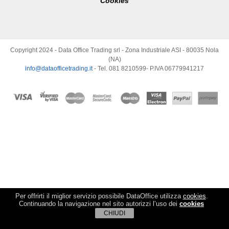
Cookies
Copyright 2024 - Data Office Trading srl - Zona Industriale ASI - 80035 Nola
(NA)
info@dataofficetrading.it
- Tel. 081 8210599- P.IVA 06779941217
Per offrirti il miglior servizio possibile DataOffice utilizza
cookies
.
Continuando la navigazione nel sito autorizzi l’uso dei
cookies
CHIUDI