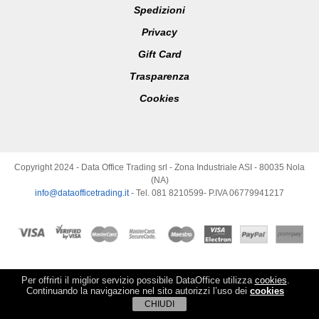
Spedizioni
Privacy
Gift Card
Trasparenza
Cookies
Copyright 2024 - Data Office Trading srl - Zona Industriale ASI - 80035 Nola
(NA)
info@dataofficetrading.it
- Tel. 081 8210599- P.IVA 06779941217
Per offrirti il miglior servizio possibile DataOffice utilizza
cookies
.
Continuando la navigazione nel sito autorizzi l’uso dei
cookies
CHIUDI