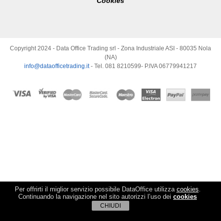
Cookies
Copyright 2024 - Data Office Trading srl - Zona Industriale ASI - 80035 Nola
(NA)
info@dataofficetrading.it
- Tel. 081 8210599- P.IVA 06779941217
Per offrirti il miglior servizio possibile DataOffice utilizza
cookies
.
Continuando la navigazione nel sito autorizzi l’uso dei
cookies
CHIUDI