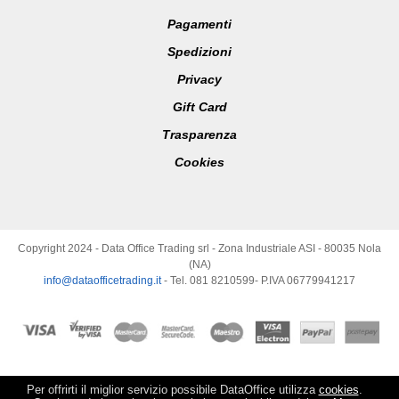
Pagamenti
Spedizioni
Privacy
Gift Card
Trasparenza
Cookies
Copyright 2024 - Data Office Trading srl - Zona Industriale ASI - 80035 Nola
(NA)
info@dataofficetrading.it
- Tel. 081 8210599- P.IVA 06779941217
Per offrirti il miglior servizio possibile DataOffice utilizza
cookies
.