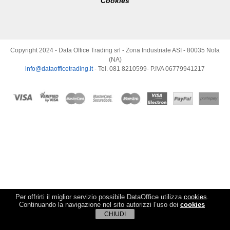
Cookies
Copyright 2024 - Data Office Trading srl - Zona Industriale ASI - 80035 Nola
(NA)
info@dataofficetrading.it
- Tel. 081 8210599- P.IVA 06779941217
Per offrirti il miglior servizio possibile DataOffice utilizza
cookies
.
Continuando la navigazione nel sito autorizzi l’uso dei
cookies
CHIUDI