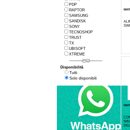
PDP
RAPTOR
NIN
SAMSUNG
SANDISK
ALI
SWI
SONY
TECNOSHOP
TRUST
TX
UBISOFT
XTREME
Disponibilità
Tutti
Solo disponibili
NIN
CO
NI
DE