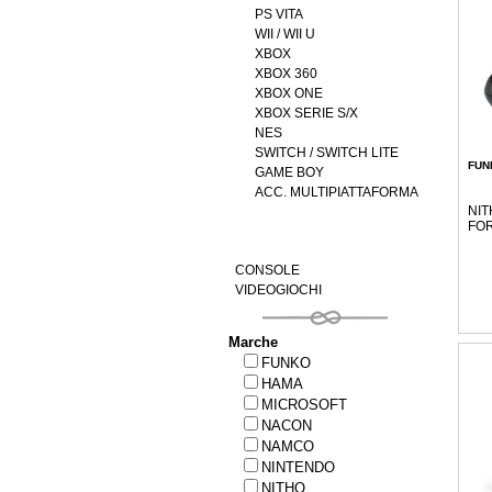
PS VITA
WII / WII U
XBOX
XBOX 360
XBOX ONE
XBOX SERIE S/X
NES
SWITCH / SWITCH LITE
FUN
GAME BOY
ACC. MULTIPIATTAFORMA
NIT
FOR
CONSOLE
VIDEOGIOCHI
Marche
FUNKO
HAMA
MICROSOFT
NACON
NAMCO
NINTENDO
NITHO