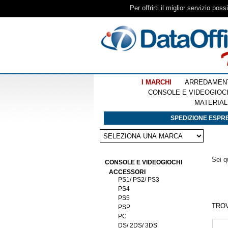
Per offrirti il miglior servizio pos
I MARCHI
ARREDAMEN
CONSOLE E VIDEOGIOC
MATERIAL
SPEDIZIONE ESPRE
Sei q
CONSOLE E VIDEOGIOCHI
ACCESSORI
PS1/ PS2/ PS3
PS4
PS5
TRO
PSP
PC
DS/ 2DS/ 3DS