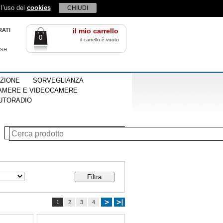
 l’uso dei
cookies
CHIUDI
RATI
il mio carrello
0
il carrello è vuoto
ISH
EZIONE
SORVEGLIANZA
AMERE E VIDEOCAMERE
UTORADIO
1
2
3
4