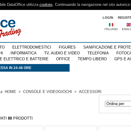
sibile DataOffice utilizza
cookies
. Continuando la navigazione nel sito autorizzi
LOGIN
REGIST
ITALIANO
ENGL
TO
ELETTRODOMESTICI
FIGURES
SANIFICAZIONE E PROT
HI
INFORMATICA
TV, AUDIO E VIDEO
TELEFONIA
FOTOC
E ELETTRICO E BATTERIE
OFFICE
TEMPO LIBERO
GPS E A
SSA IN 24-48 ORE
ui:
HOME
>
CONSOLE E VIDEOGIOCHI
>
ACCESSORI
VATI
80
PRODOTTI