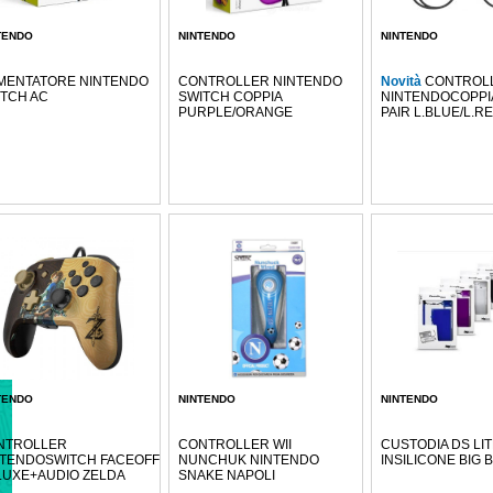
TENDO
NINTENDO
NINTENDO
MENTATORE NINTENDO
CONTROLLER NINTENDO
Novità
CONTROL
TCH AC
SWITCH COPPIA
NINTENDOCOPPI
PURPLE/ORANGE
PAIR L.BLUE/L.R
TENDO
NINTENDO
NINTENDO
NTROLLER
CONTROLLER WII
CUSTODIA DS LI
NTENDOSWITCH FACEOFF
NUNCHUK NINTENDO
INSILICONE BIG 
LUXE+AUDIO ZELDA
SNAKE NAPOLI