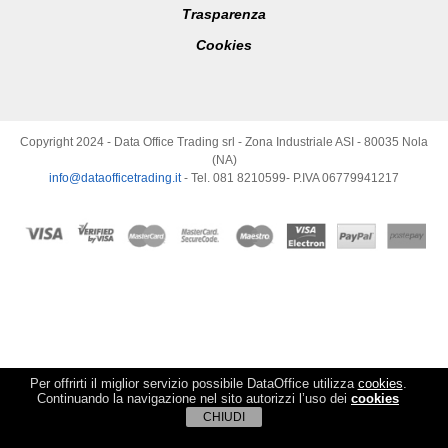
Trasparenza
Cookies
Copyright 2024 - Data Office Trading srl - Zona Industriale ASI - 80035 Nola
(NA)
info@dataofficetrading.it
- Tel. 081 8210599- P.IVA 06779941217
Per offrirti il miglior servizio possibile DataOffice utilizza
cookies
.
Continuando la navigazione nel sito autorizzi l’uso dei
cookies
CHIUDI