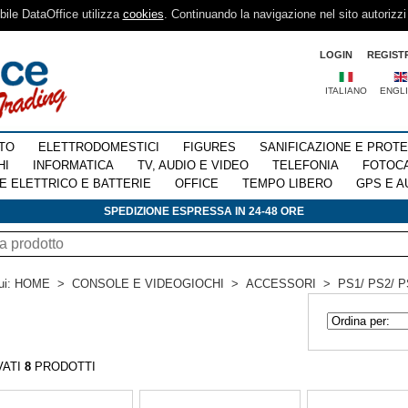
sibile DataOffice utilizza
cookies
. Continuando la navigazione nel sito autorizzi
LOGIN
REGIST
ITALIANO
ENGL
TO
ELETTRODOMESTICI
FIGURES
SANIFICAZIONE E PROT
HI
INFORMATICA
TV, AUDIO E VIDEO
TELEFONIA
FOTOC
E ELETTRICO E BATTERIE
OFFICE
TEMPO LIBERO
GPS E A
SPEDIZIONE ESPRESSA IN 24-48 ORE
ui:
HOME
>
CONSOLE E VIDEOGIOCHI
>
ACCESSORI
>
PS1/ PS2/ P
VATI
8
PRODOTTI