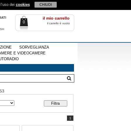
 l’uso dei
cookies
CHIUDI
RATI
il mio carrello
0
il carrello è vuoto
ISH
EZIONE
SORVEGLIANZA
AMERE E VIDEOCAMERE
UTORADIO
S3
1