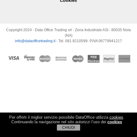
Cookies
Copyright 2024 - Data Office Trading srl - Zona Industriale ASI - 80035 Nola
(NA)
info@dataofficetrading.it
- Tel. 081 8210599- P.IVA 06779941217
Per offrirti il miglior servizio possibile DataOffice utilizza
cookies
.
Continuando la navigazione nel sito autorizzi l’uso dei
cookies
CHIUDI