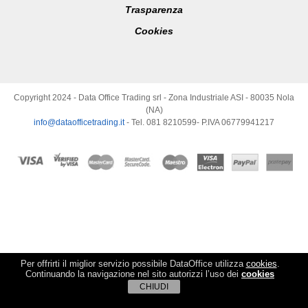
Trasparenza
Cookies
Copyright 2024 - Data Office Trading srl - Zona Industriale ASI - 80035 Nola
(NA)
info@dataofficetrading.it
- Tel. 081 8210599- P.IVA 06779941217
Per offrirti il miglior servizio possibile DataOffice utilizza
cookies
.
Continuando la navigazione nel sito autorizzi l’uso dei
cookies
CHIUDI