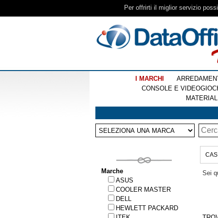
Per offrirti il miglior servizio pos
I MARCHI
ARREDAMEN
CONSOLE E VIDEOGIOC
MATERIAL
CAS
Marche
Sei q
ASUS
COOLER MASTER
DELL
HEWLETT PACKARD
ITEK
TRO