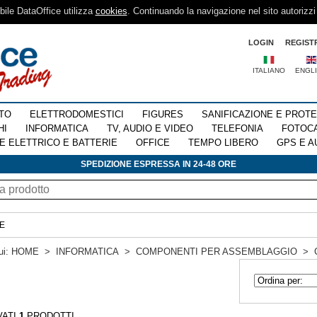
sibile DataOffice utilizza
cookies
. Continuando la navigazione nel sito autorizzi
LOGIN
REGIST
ITALIANO
ENGL
TO
ELETTRODOMESTICI
FIGURES
SANIFICAZIONE E PROT
HI
INFORMATICA
TV, AUDIO E VIDEO
TELEFONIA
FOTOC
E ELETTRICO E BATTERIE
OFFICE
TEMPO LIBERO
GPS E A
SPEDIZIONE ESPRESSA IN 24-48 ORE
E
ui:
HOME
>
INFORMATICA
>
COMPONENTI PER ASSEMBLAGGIO
>
VATI
1
PRODOTTI