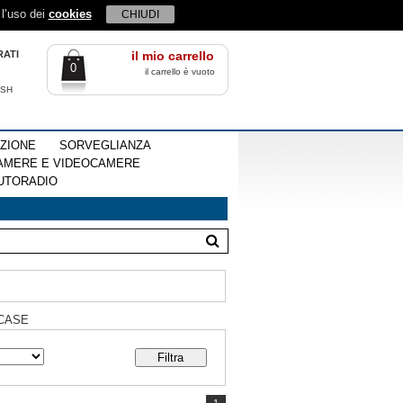
 l’uso dei
cookies
CHIUDI
RATI
il mio carrello
0
il carrello è vuoto
ISH
EZIONE
SORVEGLIANZA
AMERE E VIDEOCAMERE
UTORADIO
CASE