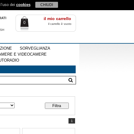
 l’uso dei
cookies
CHIUDI
RATI
il mio carrello
0
il carrello è vuoto
ISH
EZIONE
SORVEGLIANZA
AMERE E VIDEOCAMERE
UTORADIO
1