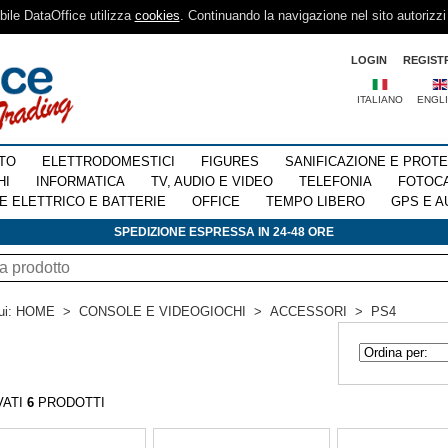
sibile DataOffice utilizza
cookies
. Continuando la navigazione nel sito autorizzi
LOGIN
REGIST
ITALIANO
ENGL
TO
ELETTRODOMESTICI
FIGURES
SANIFICAZIONE E PROT
HI
INFORMATICA
TV, AUDIO E VIDEO
TELEFONIA
FOTOC
E ELETTRICO E BATTERIE
OFFICE
TEMPO LIBERO
GPS E A
SPEDIZIONE ESPRESSA IN 24-48 ORE
ui:
HOME
>
CONSOLE E VIDEOGIOCHI
>
ACCESSORI
>
PS4
VATI
6
PRODOTTI