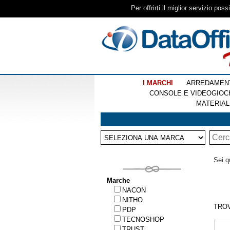
Per offrirti il miglior servizio pos
I MARCHI
ARREDAMEN
CONSOLE E VIDEOGIOC
MATERIAL
Sei q
Marche
NACON
NITHO
TRO
PDP
TECNOSHOP
TRUST