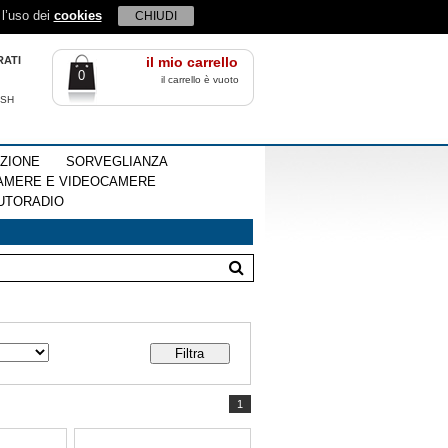
 l’uso dei
cookies
CHIUDI
RATI
il mio carrello
0
il carrello è vuoto
ISH
EZIONE
SORVEGLIANZA
AMERE E VIDEOCAMERE
UTORADIO
1