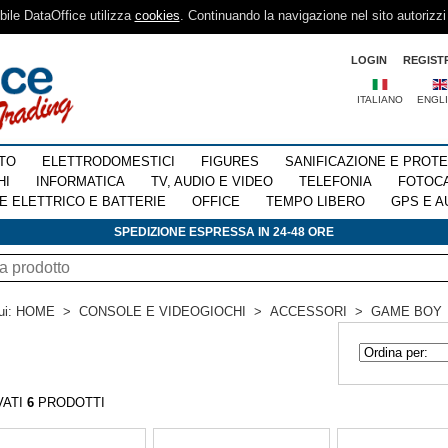
sibile DataOffice utilizza
cookies
. Continuando la navigazione nel sito autorizzi
LOGIN
REGIST
ITALIANO
ENGL
TO
ELETTRODOMESTICI
FIGURES
SANIFICAZIONE E PROT
HI
INFORMATICA
TV, AUDIO E VIDEO
TELEFONIA
FOTOC
E ELETTRICO E BATTERIE
OFFICE
TEMPO LIBERO
GPS E A
SPEDIZIONE ESPRESSA IN 24-48 ORE
ui:
HOME
>
CONSOLE E VIDEOGIOCHI
>
ACCESSORI
>
GAME BOY
VATI
6
PRODOTTI