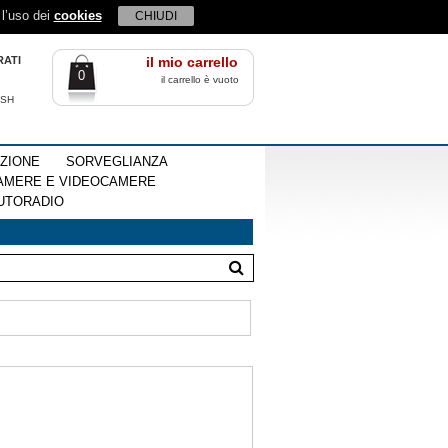
 l’uso dei
cookies
CHIUDI
RATI
il mio carrello
0
il carrello è vuoto
ISH
EZIONE
SORVEGLIANZA
AMERE E VIDEOCAMERE
UTORADIO