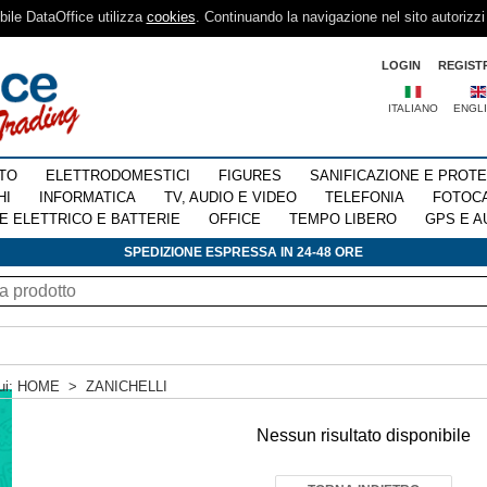
sibile DataOffice utilizza
cookies
. Continuando la navigazione nel sito autorizzi
LOGIN
REGIST
ITALIANO
ENGL
TO
ELETTRODOMESTICI
FIGURES
SANIFICAZIONE E PROT
HI
INFORMATICA
TV, AUDIO E VIDEO
TELEFONIA
FOTOC
E ELETTRICO E BATTERIE
OFFICE
TEMPO LIBERO
GPS E A
SPEDIZIONE ESPRESSA IN 24-48 ORE
ui:
HOME
>
ZANICHELLI
Nessun risultato disponibile