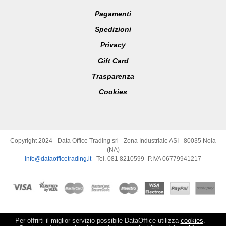
Pagamenti
Spedizioni
Privacy
Gift Card
Trasparenza
Cookies
Copyright 2024 - Data Office Trading srl - Zona Industriale ASI - 80035 Nola
(NA)
info@dataofficetrading.it
- Tel. 081 8210599- P.IVA 06779941217
Per offrirti il miglior servizio possibile DataOffice utilizza
cookies
.