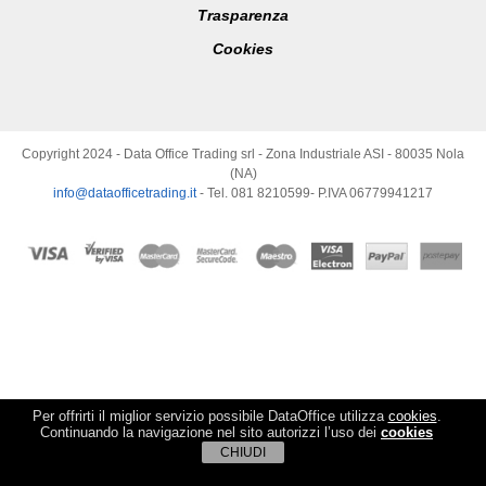
Trasparenza
Cookies
Copyright 2024 - Data Office Trading srl - Zona Industriale ASI - 80035 Nola
(NA)
info@dataofficetrading.it
- Tel. 081 8210599- P.IVA 06779941217
Per offrirti il miglior servizio possibile DataOffice utilizza
cookies
.
Continuando la navigazione nel sito autorizzi l’uso dei
cookies
CHIUDI