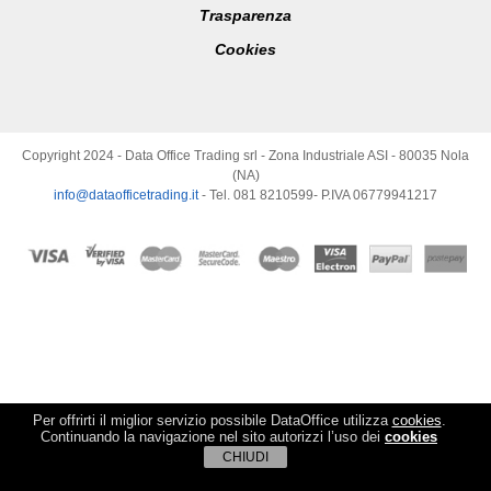
Trasparenza
Cookies
Copyright 2024 - Data Office Trading srl - Zona Industriale ASI - 80035 Nola
(NA)
info@dataofficetrading.it
- Tel. 081 8210599- P.IVA 06779941217
Per offrirti il miglior servizio possibile DataOffice utilizza
cookies
.
Continuando la navigazione nel sito autorizzi l’uso dei
cookies
CHIUDI