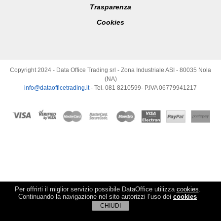
Trasparenza
Cookies
Copyright 2024 - Data Office Trading srl - Zona Industriale ASI - 80035 Nola
(NA)
info@dataofficetrading.it
- Tel. 081 8210599- P.IVA 06779941217
Per offrirti il miglior servizio possibile DataOffice utilizza
cookies
.
Continuando la navigazione nel sito autorizzi l’uso dei
cookies
CHIUDI