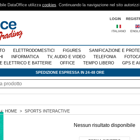
sibile DataOffice utilizza
cookies
. Continuando la navigazione nel sito autorizzi
LOGIN
REGIST
ITALIANO
ENGL
TO
ELETTRODOMESTICI
FIGURES
SANIFICAZIONE E PROT
HI
INFORMATICA
TV, AUDIO E VIDEO
TELEFONIA
FOTOC
E ELETTRICO E BATTERIE
OFFICE
TEMPO LIBERO
GPS E A
SPEDIZIONE ESPRESSA IN 24-48 ORE
ui:
HOME
>
SPORTS INTERACTIVE
Nessun risultato disponibile