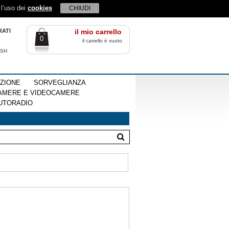
 l’uso dei
cookies
CHIUDI
RATI
il mio carrello
0
il carrello è vuoto
ISH
EZIONE
SORVEGLIANZA
AMERE E VIDEOCAMERE
UTORADIO