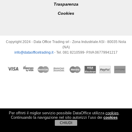
Trasparenza
Cookies
Copyright 2024 - Data Office Trading srl - Zona Industriale ASI - 80035 Nola
(NA)
info@dataofficetrading.it
- Tel. 081 8210599- P.IVA 06779941217
Per offrirti il miglior servizio possibile DataOffice utilizza
cookies
.
Continuando la navigazione nel sito autorizzi l’uso dei
cookies
CHIUDI