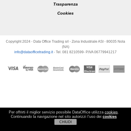
Trasparenza
Cookies
Copyright 2024 - Data Office Trading srl - Zona Industriale ASI - 80035 Nola
(NA)
info@dataofficetrading.it
- Tel. 081 8210599- P.IVA 06779941217
Per offrirti il miglior servizio possibile DataOffice utilizza
cookies
.
Continuando la navigazione nel sito autorizzi l’uso dei
cookies
CHIUDI