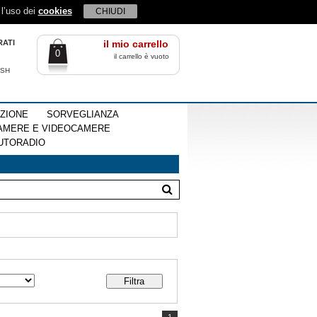
 l’uso dei
cookies
CHIUDI
RATI
il mio carrello
0
il carrello è vuoto
ISH
EZIONE
SORVEGLIANZA
AMERE E VIDEOCAMERE
UTORADIO