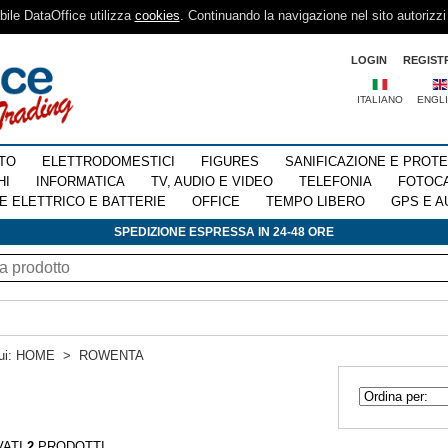
sibile DataOffice utilizza
cookies
. Continuando la navigazione nel sito autorizzi
LOGIN
REGIST
ITALIANO
ENGL
TO
ELETTRODOMESTICI
FIGURES
SANIFICAZIONE E PROT
HI
INFORMATICA
TV, AUDIO E VIDEO
TELEFONIA
FOTOC
E ELETTRICO E BATTERIE
OFFICE
TEMPO LIBERO
GPS E A
SPEDIZIONE ESPRESSA IN 24-48 ORE
ui:
HOME
>
ROWENTA
VATI
2
PRODOTTI