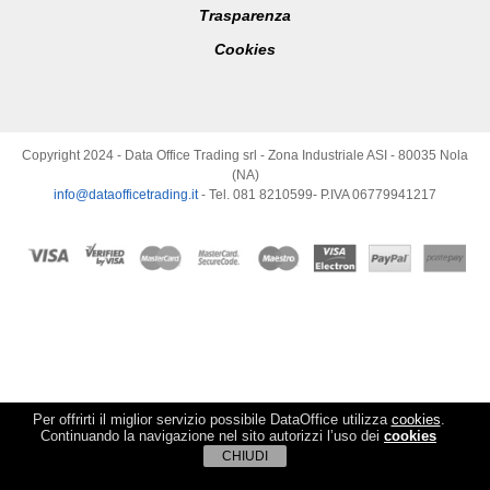
Trasparenza
Cookies
Copyright 2024 - Data Office Trading srl - Zona Industriale ASI - 80035 Nola
(NA)
info@dataofficetrading.it
- Tel. 081 8210599- P.IVA 06779941217
Per offrirti il miglior servizio possibile DataOffice utilizza
cookies
.
Continuando la navigazione nel sito autorizzi l’uso dei
cookies
CHIUDI