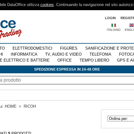
sibile DataOffice utilizza
cookies
. Continuando la navigazione nel sito autorizzi
LOGIN
REGIST
ITALIANO
ENGL
TO
ELETTRODOMESTICI
FIGURES
SANIFICAZIONE E PROT
HI
INFORMATICA
TV, AUDIO E VIDEO
TELEFONIA
FOTOC
E ELETTRICO E BATTERIE
OFFICE
TEMPO LIBERO
GPS E A
SPEDIZIONE ESPRESSA IN 24-48 ORE
ui:
HOME
>
RICOH
VATI
5
PRODOTTI