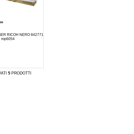
OH
ER RICOH NERO 842771
e mp6054
VATI
5
PRODOTTI