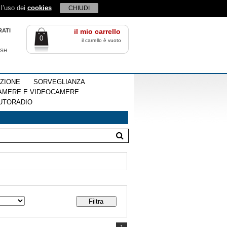
 l’uso dei
cookies
CHIUDI
RATI
il mio carrello
0
il carrello è vuoto
ISH
EZIONE
SORVEGLIANZA
AMERE E VIDEOCAMERE
UTORADIO