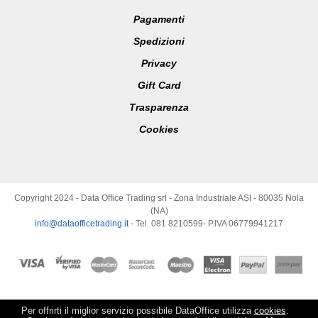
Pagamenti
Spedizioni
Privacy
Gift Card
Trasparenza
Cookies
Copyright 2024 - Data Office Trading srl - Zona Industriale ASI - 80035 Nola
(NA)
info@dataofficetrading.it
- Tel. 081 8210599- P.IVA 06779941217
Per offrirti il miglior servizio possibile DataOffice utilizza
cookies
.