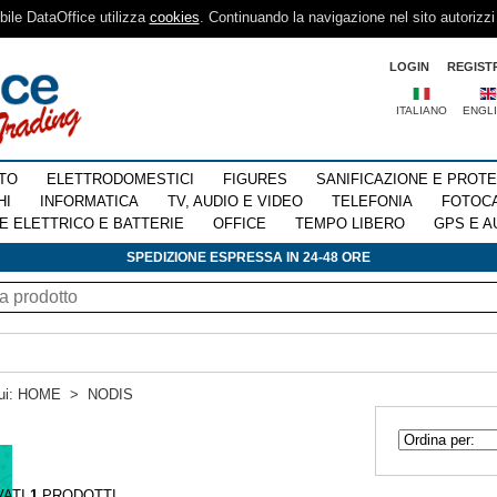
sibile DataOffice utilizza
cookies
. Continuando la navigazione nel sito autorizzi
LOGIN
REGIST
ITALIANO
ENGL
TO
ELETTRODOMESTICI
FIGURES
SANIFICAZIONE E PROT
HI
INFORMATICA
TV, AUDIO E VIDEO
TELEFONIA
FOTOC
E ELETTRICO E BATTERIE
OFFICE
TEMPO LIBERO
GPS E A
SPEDIZIONE ESPRESSA IN 24-48 ORE
ui:
HOME
>
NODIS
VATI
1
PRODOTTI