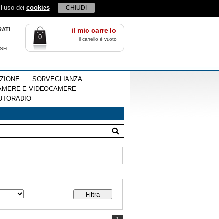
 l’uso dei
cookies
CHIUDI
RATI
il mio carrello
0
il carrello è vuoto
ISH
EZIONE
SORVEGLIANZA
AMERE E VIDEOCAMERE
UTORADIO