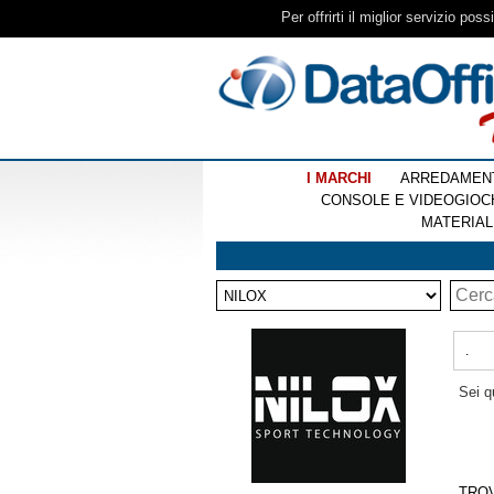
Per offrirti il miglior servizio pos
I MARCHI
ARREDAMEN
CONSOLE E VIDEOGIOC
MATERIAL
.
Sei q
TRO