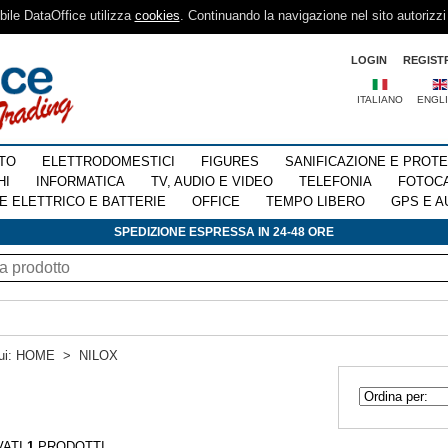
sibile DataOffice utilizza
cookies
. Continuando la navigazione nel sito autorizzi
LOGIN
REGIST
ITALIANO
ENGL
TO
ELETTRODOMESTICI
FIGURES
SANIFICAZIONE E PROT
HI
INFORMATICA
TV, AUDIO E VIDEO
TELEFONIA
FOTOC
E ELETTRICO E BATTERIE
OFFICE
TEMPO LIBERO
GPS E A
SPEDIZIONE ESPRESSA IN 24-48 ORE
ui:
HOME
>
NILOX
VATI
1
PRODOTTI