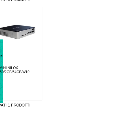
OX
MINI NILOX
50/2GB/64GB/W10
VATI
1
PRODOTTI