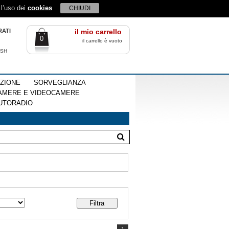
 l’uso dei
cookies
CHIUDI
RATI
il mio carrello
0
il carrello è vuoto
ISH
EZIONE
SORVEGLIANZA
AMERE E VIDEOCAMERE
UTORADIO