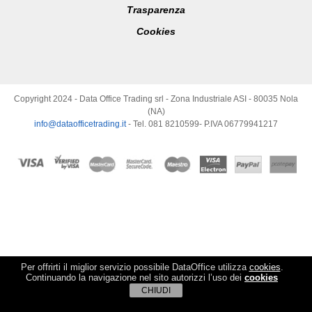
Trasparenza
Cookies
Copyright 2024 - Data Office Trading srl - Zona Industriale ASI - 80035 Nola
(NA)
info@dataofficetrading.it
- Tel. 081 8210599- P.IVA 06779941217
Per offrirti il miglior servizio possibile DataOffice utilizza
cookies
.
Continuando la navigazione nel sito autorizzi l’uso dei
cookies
CHIUDI