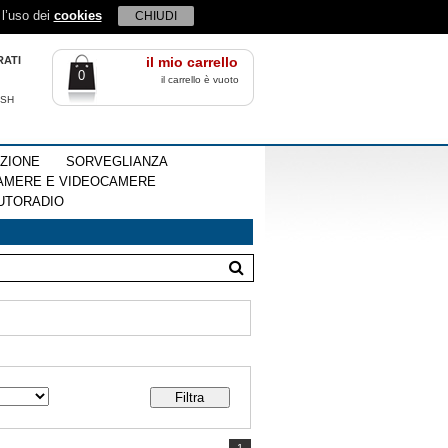
 l’uso dei
cookies
CHIUDI
RATI
il mio carrello
0
il carrello è vuoto
ISH
EZIONE
SORVEGLIANZA
AMERE E VIDEOCAMERE
UTORADIO