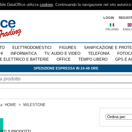
sibile DataOffice utilizza
cookies
. Continuando la navigazione nel sito autorizzi
LOGIN
REGIST
ITALIANO
ENGL
TO
ELETTRODOMESTICI
FIGURES
SANIFICAZIONE E PROT
HI
INFORMATICA
TV, AUDIO E VIDEO
TELEFONIA
FOTOC
E ELETTRICO E BATTERIE
OFFICE
TEMPO LIBERO
GPS E A
SPEDIZIONE ESPRESSA IN 24-48 ORE
ui:
HOME
>
MILESTONE
VATI
1
PRODOTTI