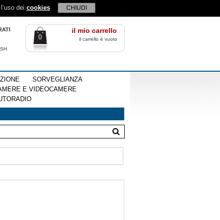
 l’uso dei
cookies
CHIUDI
RATI
il mio carrello
0
il carrello è vuoto
ISH
EZIONE
SORVEGLIANZA
AMERE E VIDEOCAMERE
UTORADIO