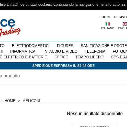
sibile DataOffice utilizza
cookies
. Continuando la navigazione nel sito autorizzi
LOGIN
REGIST
ITALIANO
ENGL
TO
ELETTRODOMESTICI
FIGURES
SANIFICAZIONE E PROT
HI
INFORMATICA
TV, AUDIO E VIDEO
TELEFONIA
FOTOC
E ELETTRICO E BATTERIE
OFFICE
TEMPO LIBERO
GPS E A
SPEDIZIONE ESPRESSA IN 24-48 ORE
ui:
HOME
>
MELICONI
Nessun risultato disponibile