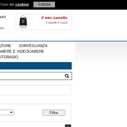
 l’uso dei
cookies
CHIUDI
RATI
il mio carrello
0
il carrello è vuoto
ISH
EZIONE
SORVEGLIANZA
AMERE E VIDEOCAMERE
UTORADIO