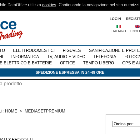
sibile DataOffice utilizza
cookies
. Continuando la navigazione nel sito autorizzi
LOGIN
REGIST
ITALIANO
ENGL
TO
ELETTRODOMESTICI
FIGURES
SANIFICAZIONE E PROT
HI
INFORMATICA
TV, AUDIO E VIDEO
TELEFONIA
FOTOC
E ELETTRICO E BATTERIE
OFFICE
TEMPO LIBERO
GPS E A
SPEDIZIONE ESPRESSA IN 24-48 ORE
ui:
HOME
>
MEDIASETPREMIUM
VATI
2
PRODOTTI