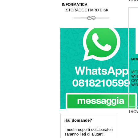
INFORMATICA
STORAGE E HARD DISK
MED
ME
WIR
CO
WI
TRO
Hai domande?
I nostri esperti collaboratori
saranno lieti di aiutarti.