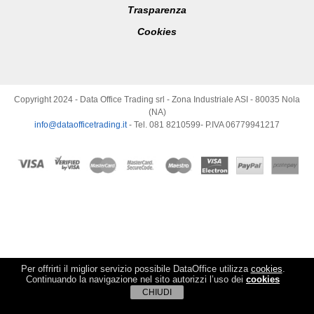
Trasparenza
Cookies
Copyright 2024 - Data Office Trading srl - Zona Industriale ASI - 80035 Nola
(NA)
info@dataofficetrading.it
- Tel. 081 8210599- P.IVA 06779941217
Per offrirti il miglior servizio possibile DataOffice utilizza
cookies
.
Continuando la navigazione nel sito autorizzi l’uso dei
cookies
CHIUDI