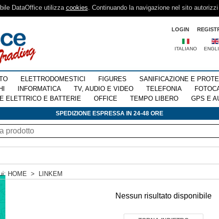
sibile DataOffice utilizza
cookies
. Continuando la navigazione nel sito autorizzi
LOGIN
REGIST
ITALIANO
ENGL
TO
ELETTRODOMESTICI
FIGURES
SANIFICAZIONE E PROT
HI
INFORMATICA
TV, AUDIO E VIDEO
TELEFONIA
FOTOC
E ELETTRICO E BATTERIE
OFFICE
TEMPO LIBERO
GPS E A
SPEDIZIONE ESPRESSA IN 24-48 ORE
ui:
HOME
>
LINKEM
Nessun risultato disponibile