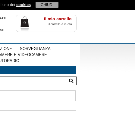
 l’uso dei
cookies
CHIUDI
RATI
il mio carrello
0
il carrello è vuoto
ISH
EZIONE
SORVEGLIANZA
AMERE E VIDEOCAMERE
UTORADIO