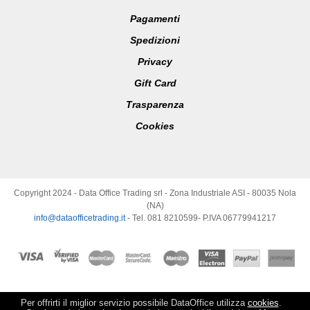
Pagamenti
Spedizioni
Privacy
Gift Card
Trasparenza
Cookies
Copyright 2024 - Data Office Trading srl - Zona Industriale ASI - 80035 Nola
(NA)
info@dataofficetrading.it
- Tel. 081 8210599- P.IVA 06779941217
Per offrirti il miglior servizio possibile DataOffice utilizza
cookies
.