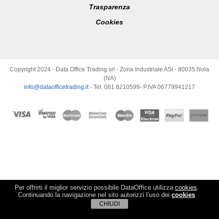
Trasparenza
Cookies
Copyright 2024 - Data Office Trading srl - Zona Industriale ASI - 80035 Nola
(NA)
info@dataofficetrading.it
- Tel. 081 8210599- P.IVA 06779941217
Per offrirti il miglior servizio possibile DataOffice utilizza
cookies
.
Continuando la navigazione nel sito autorizzi l’uso dei
cookies
CHIUDI