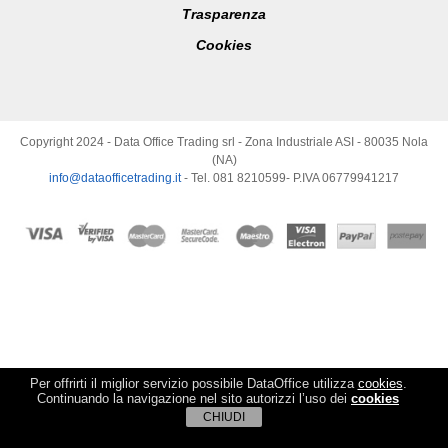
Trasparenza
Cookies
Copyright 2024 - Data Office Trading srl - Zona Industriale ASI - 80035 Nola
(NA)
info@dataofficetrading.it
- Tel. 081 8210599- P.IVA 06779941217
Per offrirti il miglior servizio possibile DataOffice utilizza
cookies
.
Continuando la navigazione nel sito autorizzi l’uso dei
cookies
CHIUDI