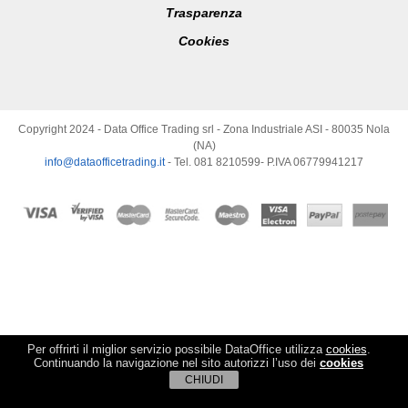
Trasparenza
Cookies
Copyright 2024 - Data Office Trading srl - Zona Industriale ASI - 80035 Nola
(NA)
info@dataofficetrading.it
- Tel. 081 8210599- P.IVA 06779941217
Per offrirti il miglior servizio possibile DataOffice utilizza
cookies
.
Continuando la navigazione nel sito autorizzi l’uso dei
cookies
CHIUDI