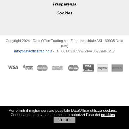
Trasparenza
Cookies
Copyright 2024 - Data Office Trading srl - Zona Industriale ASI - 80035 Nola
(NA)
info@dataofficetrading.it
- Tel. 081 8210599- P.IVA 06779941217
Per offrirti il miglior servizio possibile DataOffice utilizza
cookies
.
Continuando la navigazione nel sito autorizzi l’uso dei
cookies
CHIUDI