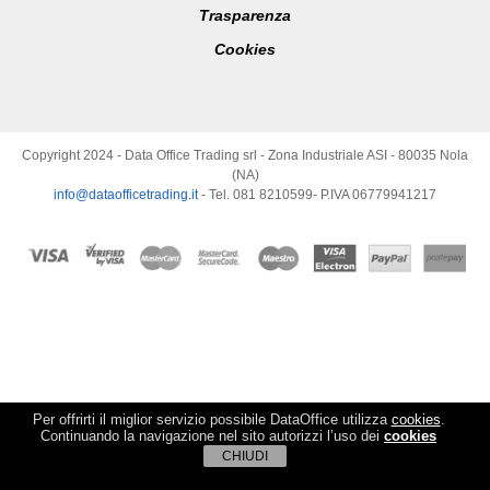
Trasparenza
Cookies
Copyright 2024 - Data Office Trading srl - Zona Industriale ASI - 80035 Nola
(NA)
info@dataofficetrading.it
- Tel. 081 8210599- P.IVA 06779941217
Per offrirti il miglior servizio possibile DataOffice utilizza
cookies
.
Continuando la navigazione nel sito autorizzi l’uso dei
cookies
CHIUDI