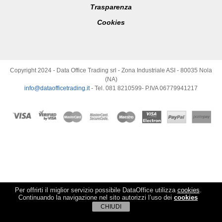
Trasparenza
Cookies
Copyright 2024 - Data Office Trading srl - Zona Industriale ASI - 80035 Nola
(NA)
info@dataofficetrading.it
- Tel. 081 8210599- P.IVA 06779941217
Per offrirti il miglior servizio possibile DataOffice utilizza
cookies
.
Continuando la navigazione nel sito autorizzi l’uso dei
cookies
CHIUDI