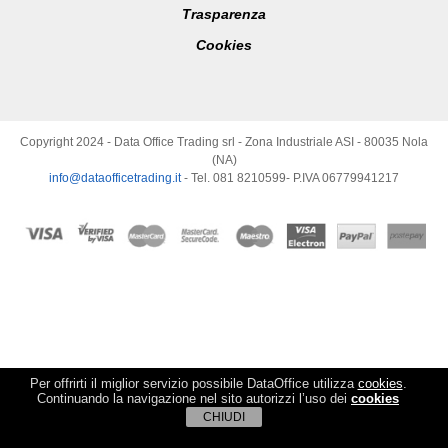
Trasparenza
Cookies
Copyright 2024 - Data Office Trading srl - Zona Industriale ASI - 80035 Nola
(NA)
info@dataofficetrading.it
- Tel. 081 8210599- P.IVA 06779941217
Per offrirti il miglior servizio possibile DataOffice utilizza
cookies
.
Continuando la navigazione nel sito autorizzi l’uso dei
cookies
CHIUDI