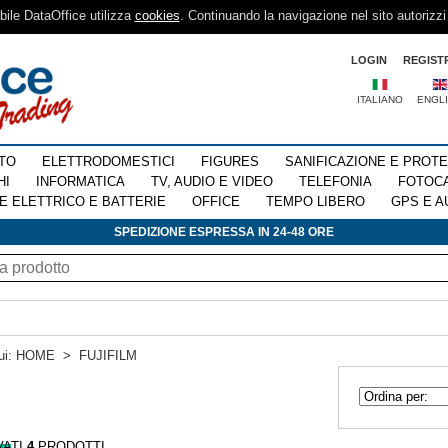
sibile DataOffice utilizza
cookies
. Continuando la navigazione nel sito autorizzi
LOGIN
REGIST
ITALIANO
ENGL
TO
ELETTRODOMESTICI
FIGURES
SANIFICAZIONE E PROT
HI
INFORMATICA
TV, AUDIO E VIDEO
TELEFONIA
FOTOC
E ELETTRICO E BATTERIE
OFFICE
TEMPO LIBERO
GPS E A
SPEDIZIONE ESPRESSA IN 24-48 ORE
ui:
HOME
>
FUJIFILM
VATI
4
PRODOTTI