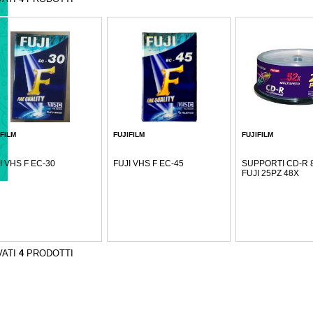
FILM
FUJIFILM
FUJIFILM
I VHS F EC-30
FUJI VHS F EC-45
SUPPORTI CD-R 
FUJI 25PZ 48X
VATI
4
PRODOTTI