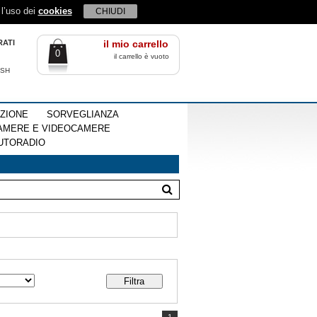
 l’uso dei
cookies
CHIUDI
RATI
il mio carrello
0
il carrello è vuoto
ISH
EZIONE
SORVEGLIANZA
AMERE E VIDEOCAMERE
UTORADIO