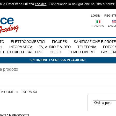
sibile DataOffice utilizza
cookies
. Continuando la navigazione nel sito autorizzi
LOGIN
REGIST
ITALIANO
ENGL
TO
ELETTRODOMESTICI
FIGURES
SANIFICAZIONE E PROT
HI
INFORMATICA
TV, AUDIO E VIDEO
TELEFONIA
FOTOC
E ELETTRICO E BATTERIE
OFFICE
TEMPO LIBERO
GPS E A
SPEDIZIONE ESPRESSA IN 24-48 ORE
ui:
HOME
>
ENERMAX
VATI
19
PRODOTTI