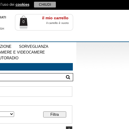
 l’uso dei
cookies
CHIUDI
RATI
il mio carrello
0
il carrello è vuoto
ISH
EZIONE
SORVEGLIANZA
AMERE E VIDEOCAMERE
UTORADIO