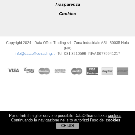
Trasparenza
Cookies
Copyright 2024 - Data Office Trading srl - Zona Industriale ASI - 80035 Nola
(NA)
info@dataofficetrading.it
- Tel. 081 8210599- P.IVA 06779941217
Per offrirti il miglior servizio possibile DataOffice utilizza
cookies
.
Continuando la navigazione nel sito autorizzi l’uso dei
cookies
CHIUDI