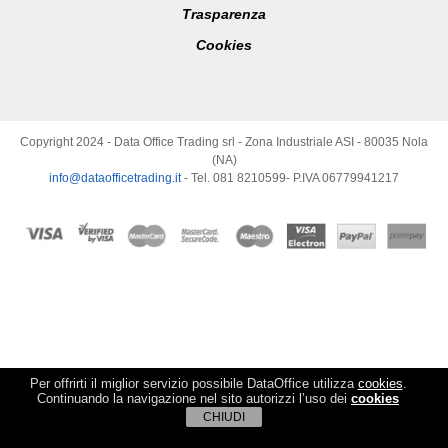
Trasparenza
Cookies
Copyright 2024 - Data Office Trading srl - Zona Industriale ASI - 80035 Nola
(NA)
info@dataofficetrading.it
- Tel. 081 8210599- P.IVA 06779941217
Per offrirti il miglior servizio possibile DataOffice utilizza
cookies
.
Continuando la navigazione nel sito autorizzi l’uso dei
cookies
CHIUDI