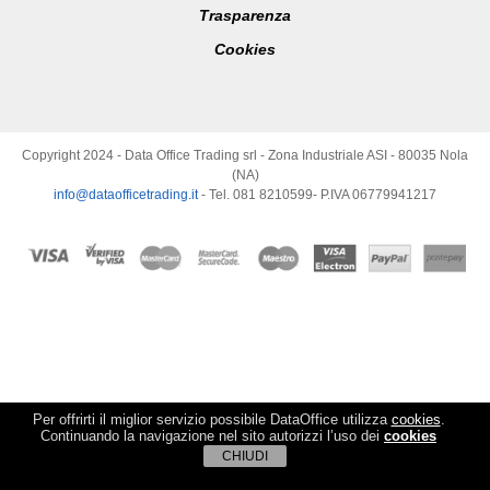
Trasparenza
Cookies
Copyright 2024 - Data Office Trading srl - Zona Industriale ASI - 80035 Nola
(NA)
info@dataofficetrading.it
- Tel. 081 8210599- P.IVA 06779941217
Per offrirti il miglior servizio possibile DataOffice utilizza
cookies
.
Continuando la navigazione nel sito autorizzi l’uso dei
cookies
CHIUDI